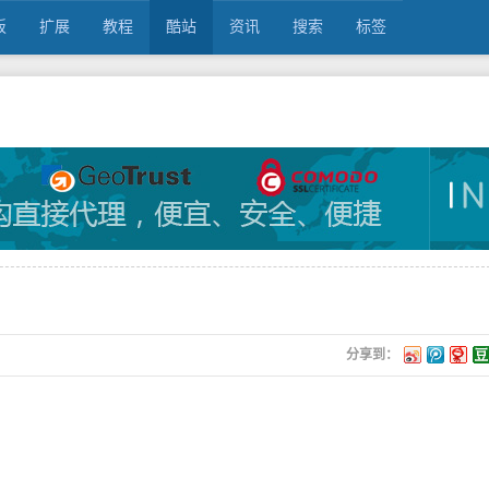
板
扩展
教程
酷站
资讯
搜索
标签
分享到：