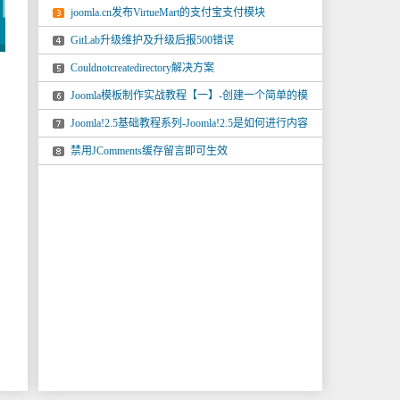
joomla.cn发布VirtueMart的支付宝支付模块
GitLab升级维护及升级后报500错误
Couldnotcreatedirectory解决方案
Joomla模板制作实战教程【一】-创建一个简单的模
板
Joomla!2.5基础教程系列-Joomla!2.5是如何进行内容
管理
禁用JComments缓存留言即可生效