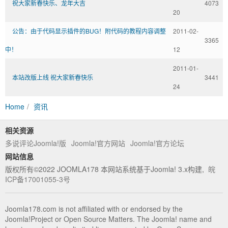
家,JOOMLA,JOOMLA模
祝大家新春快乐、龙年大吉
4073
20
公告：由于代码显示插件的BUG！附代码的教程内容调整
2011-02-
3365
中！
12
2011-01-
本站改版上线 祝大家新春快乐
3441
24
Home
资讯
相关资源
多说评论Joomla!版
Joomla!官方网站
Joomla!官方论坛
板,JOOMLA教程,JOOMLA扩展
网站信息
版权所有©2022 JOOMLA178 本网站系统基于Joomla! 3.x构建,
皖
ICP备17001055-3号
Joomla178.com is not affiliated with or endorsed by the
Joomla!Project or Open Source Matters. The Joomla! name and