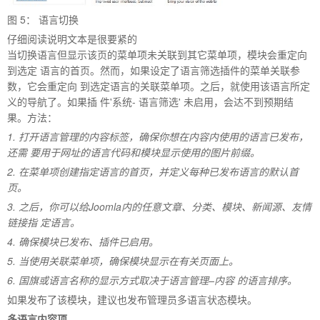
图
5
： 语言切换
仔细阅读说明文本是很要紧的
当切换语言但显示该页的菜单项未关联到其它菜单项，模块会重定向
到选定 语言的首页。然而，如果设定了语言筛选插件的菜单关联参
数，它会重定向 到选定语言的关联菜单项。之后，就使用该语言所定
义的导航了。如果插 件
'
系统
-
语言筛选
'
未启用，会达不到预期结
果。方法：
1.
打开语言管理的内容标签，确保你想在内容内使用的语言已发布，
还需 要用于网址的语言代码和模块显示使用的图片前缀。
2.
在菜单项创建指定语言的首页，并定义每种已发布语言的默认首
页。
3.
之后，你可以给
Joomla
内的任意文章、分类、模块、新闻源、友情
链接指 定语言。
4.
确保模块已发布、插件已启用。
5.
当使用关联菜单项，确保模块显示在有关页面上。
6.
国旗或语言名称的显示方式取决于语言管理
–
内容 的语言排序。
如果发布了该模块，建议也发布管理员多语言状态模块。
多语言内容项