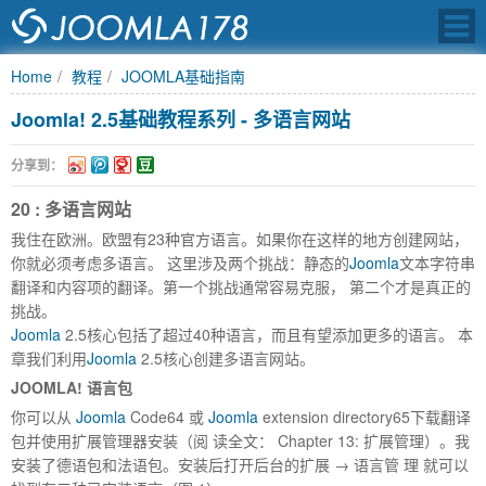
Home
教程
JOOMLA基础指南
Joomla! 2.5基础教程系列 - 多语言网站
JOOMLA中文之
分享到：
20 : 多语言网站
我住在欧洲。欧盟有23种官方语言。如果你在这样的地方创建网站，
你就必须考虑多语言。 这里涉及两个挑战：静态的
Joomla
文本字符串
翻译和内容项的翻译。第一个挑战通常容易克服， 第二个才是真正的
挑战。
Joomla
2.5核心包括了超过40种语言，而且有望添加更多的语言。 本
章我们利用
Joomla
2.5核心创建多语言网站。
J
OOMLA
! 语言包
你可以从
Joomla
Code
64
或
Joomla
extension directory
65
下载翻译
包并使用扩展管理器安装（阅 读全文： Chapter 13: 扩展管理）。我
安装了德语包和法语包。安装后打开后台的扩展 → 语言管 理 就可以