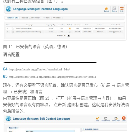
家,JOOMLA,JOOMLA模
找到有三种已安装语言（图 1） 。
图
1
： 已安装的语言（英语，德语）
语言配置
64
http://joomlacode.org/gf/project/jtranslation1_6/frs/
65
http://extensions.joomla.org/extensions/languages/translations-for-joomla
现在，还有必要看下语言配置，确认语言是否已发布（扩展 → 语言管
板,JOOMLA教程,JOOMLA扩展
理 → 已安装）和语言
内容属性是否正确（图 2）。打开（扩展→语言管理→内容）。如果
安装好的语言没有内容项， 点击新 建图标创建。这就是我安装好法语
包后所做的。