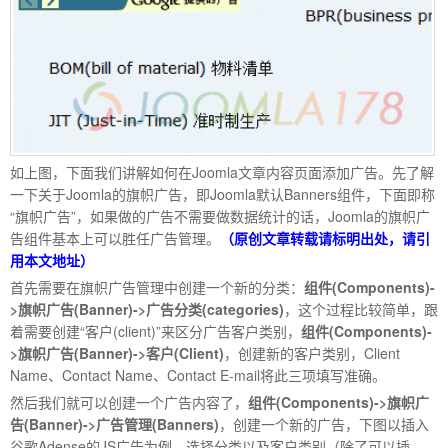
家,JOOMLA,JOOMLA模
如上图，下面我们讲解如何在Joomla文章内容页面添加广告。先了解
一下关于Joomla的旗帜广告，即Joomla默认Banners组件，下面即称
“旗帜广告”，如果做的广告不需要做数据统计的话，Joomla的旗帜广
告组件基本上可以胜任广告管理。
（原创文章转载请标明出处，请引
用本文地址）
首先需要在旗帜广告管理中创建一个新的分类：
组件(Components)-
板,JOOMLA教程,JOOMLA扩展
>旗帜广告(Banner)->广告分类(categories)
，这个过程比较简单，跟
着需要创建“客户(client)”来区分广告客户类别，
组件(Components)-
>旗帜广告(Banner)->客户(Client)
，创建新的客户类别，Client
Name、Contact Name、Contact E-mail将此三项填写准确。
然后我们就可以创建一个广告内容了，
组件(Components)->旗帜广
告(Banner)->广告管理(Banners)
，创建一个新的广告，下图以插入
谷歌Adense的JS广告为例，选择分类以及客户类别（除了可以插