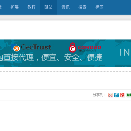
板
扩展
教程
酷站
资讯
搜索
标签
分享到：