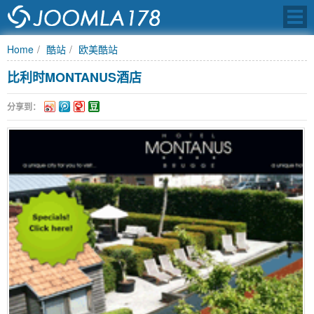
Home
酷站
欧美酷站
比利时MONTANUS酒店
JOOMLA中文之
分享到：