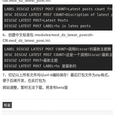
GB.mod_dz_latest_post.ini:
LABEL DISCUZ LATEST POST COUNT=Latest posts count fro
DESC DISCUZ LATEST POST COUNT=Discription of latest p
DISCUZ LATEST POST=Latest Posts
DISCUZ LATEST POST LABEL=%s is lates posts
6、创建中文标准包 /modules/mod_dz_latest_post/zh-
CN.mod_dz_latest_post.ini:
LABEL DISCUZ LATEST POST COUNT=调用Discuz!的最新主题数
DESC DISCUZ LATEST POST COUNT=这是一个调用Discuz!最
DISCUZ LATEST POST=最新主题
DISCUZ LATEST POST LABEL=%s 是最新的
7、切记以上所有文件均以utf-8编码保存！最后打包文件为zip格式，
便于后续开发，在此打包为
网站调整，暂时无法下载，将发布beta版