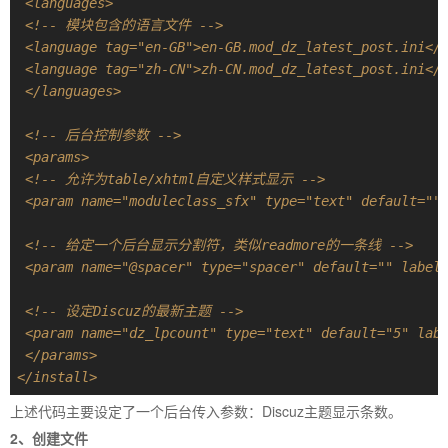
 <languages>
 <!-- 模块包含的语言文件 -->
 <language tag="en-GB">en-GB.mod_dz_latest_post.ini</
 <language tag="zh-CN">zh-CN.mod_dz_latest_post.ini</
 </languages>
 <!-- 后台控制参数 -->
 <params>
 <!-- 允许为table/xhtml自定义样式显示 -->
 <param name="moduleclass_sfx" type="text" default=""
 <!-- 给定一个后台显示分割符，类似readmore的一条线 -->
 <param name="@spacer" type="spacer" default="" label
 <!-- 设定Discuz的最新主题 -->
 <param name="dz_lpcount" type="text" default="5" lab
 </params>
</install>
上述代码主要设定了一个后台传入参数：Discuz主题显示条数。
2、创建文件