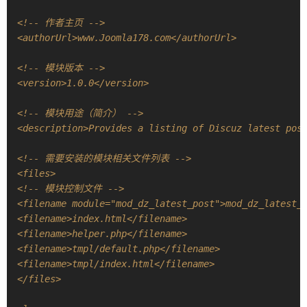
 <!-- 作者主页 -->
 <authorUrl>www.Joomla178.com</authorUrl> 
 <!-- 模块版本 -->
 <version>1.0.0</version> 
 <!-- 模块用途（简介） -->
 <description>Provides a listing of Discuz latest pos
 <!-- 需要安装的模块相关文件列表 -->
 <files>
 <!-- 模块控制文件 -->
 <filename module="mod_dz_latest_post">mod_dz_latest_
 <filename>index.html</filename>
 <filename>helper.php</filename>
 <filename>tmpl/default.php</filename>
 <filename>tmpl/index.html</filename>
 </files>