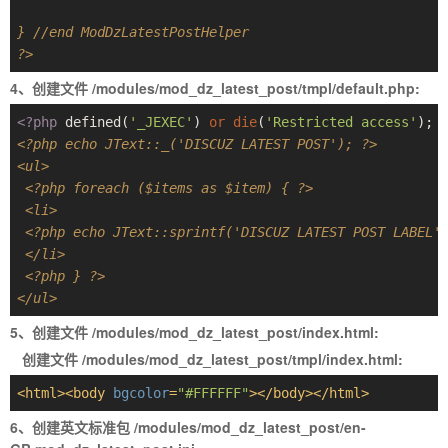
} //end ModDzLatestPostHelper
?>
4、创建文件 /modules/mod_dz_latest_post/tmpl/default.php:
<?php
 defined(
'_JEXEC'
) 
or
die
(
'Restricted access'
); 
<?php echo JText::_('DISCUZ LATEST POST'); ?>
<ul>
 <?php foreach ($items as $item) { ?>
 <li>
 <?php echo JText::sprintf('DISCUZ LATEST POST LABEL'
 </li>
 <?php } ?>
</ul>
5、创建文件 /modules/mod_dz_latest_post/index.html:
创建文件 /modules/mod_dz_latest_post/tmpl/index.html:
<
html
>
<
body
bgcolor
=
"#FFFFFF"
>
</
body
>
</
html
>
6、创建英文标准包 /modules/mod_dz_latest_post/en-