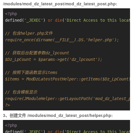
/modules/mod_dz_latest_post/mod_dz_latest_post.php:
<?php
defined(
'_JEXEC'
) 
or
die
(
'Direct Access to this locat
// 包含helper.php文件
require_once(dirname(__FILE__).DS.'helper.php');
// 获取后台配置参数dz_lpcount
$Dz_LpCount = $params->get('dz_lpcount');
// 按照下面函数显示items
$items = ModDzLatestPostHelper::getItems($Dz_LpCount)
// 包含模板显示
require(JModuleHelper::getLayoutPath('mod_dz_latest_p
?>
3、创建文件 /modules/mod_dz_latest_post/helper.php:
<?php
defined(
'_JEXEC'
) 
or
die
(
'Direct Access to this locat