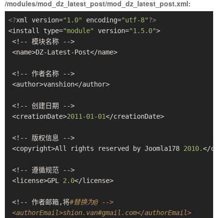
家,JOOMLA,JOOMLA模
/modules/mod_dz_latest_post/mod_dz_latest_post.xml:
<?
xml version=
"1.0"
 encoding=
"utf-8"
?>
<install type=
"module"
 version=
"1.5.0"
>
 <!-- 模块名称 -->
 <name>DZ-Latest-Post</name> 
 <!-- 作者名称 -->
 <author>vanshion</author> 
 <!-- 创建日期 -->
 <creationDate>
2011
-01
-01
</creationDate> 
 <!-- 版权信息 -->
板,JOOMLA教程,JOOMLA扩展
 <copyright>All rights reserved by Joomla178 
2010.
</c
 <!-- 遵循规范 -->
 <license>GPL 
2.0
</license> 
 <!-- 作者邮箱,将
#替换为@ -->
 <authorEmail>shion.van#gmail.com</authorEmail> 