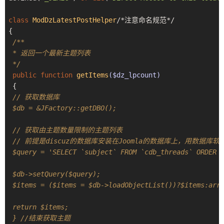
class
ModDzLatestPostHelper
/*注意命名规范*/
{
/**
 * 返回一个最新主题列表
 */
public
function
getItems
($dz_lpcount)
{
// 获取数据库
 $db = &JFactory::getDBO();
 // 获取由主题数量限制的主题列表 
 // 前提是discuz的数据库安装在Joomla的数据库上，用数据库软件找
 $query = 'SELECT `subject` FROM `cdb_threads` ORDER 
 $db->setQuery($query);
 $items = ($items = $db->loadObjectList())?$items:arr
 return $items;
 } //结束获取主题