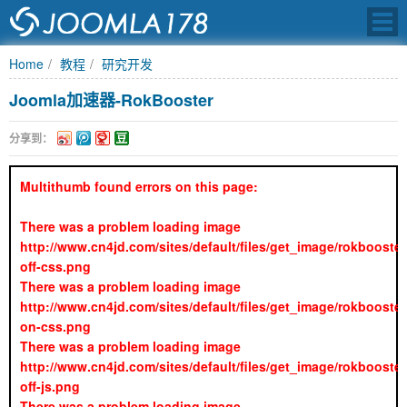
Home
教程
研究开发
Joomla加速器-RokBooster
JOOMLA中文之
分享到：
Multithumb found errors on this page:
There was a problem loading image
http://www.cn4jd.com/sites/default/files/get_image/rokbooster
off-css.png
There was a problem loading image
http://www.cn4jd.com/sites/default/files/get_image/rokbooster
on-css.png
There was a problem loading image
http://www.cn4jd.com/sites/default/files/get_image/rokbooster
off-js.png
There was a problem loading image