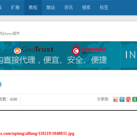
板
扩展
教程
酷站
资讯
搜索
标签
jQuery插件
件
击数：
4280
分享到：
az.com/upimg/allimg/110219/1048031.jpg