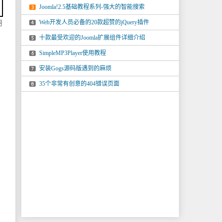
Joomla!2.5基础教程系列-强大的智能搜索
Web开发人员必备的20款超赞的jQuery插件
用
十款最受欢迎的Joomla扩展组件详细介绍
SimpleMP3Player使用教程
安装Gogs源码版遇到的麻烦
35个非常有创意的404错误页面