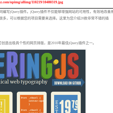
az.com/upimg/allimg/110219/10480319.jpg
编写jQuery插件。jQuery插件不仅能够增强网站的可用性，有效地改善
插件很多，可以根据您的项目需要来选择。这里为您介绍20款非常不错的插
插件，可创造出极具个性的网页排版，是2010年最佳jQuery插件之一。