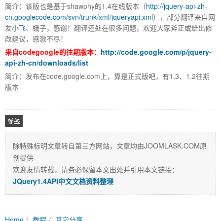
家,JOOMLA,JOOMLA模
简介：该版也是基于shawphy的1.4在线版本（
http://jquery-api-zh-
cn.googlecode.com/svn/trunk/xml/jqueryapi.xml
），部分翻译来自网
友
小飞
、蛾子，感谢！翻译还处在很多问题，欢迎大家斧正或给出修
改建议，感激不尽！
来自codegoogle的往期版本：
http://code.google.com/p/jquery-
api-zh-cn/downloads/list
简介：发布在code.google.com上，算是正式版吧，有1.3、1.2往期
版本
除特殊标明文章转自第三方网站，文章均由JOOMLASK.COM原
板,JOOMLA教程,JOOMLA扩展
创提供
相关
欢迎友情转载，请务必保留本文出处并引用本文链接：
JQuery1.4API中文文档资料整理
Home
教程
其它分享