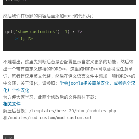
然后我们在标题的内容后面添加more的代码为：
get(
'show_customlink'
)==
1
) : 
?>
>
'); ?>
不难看出，这里先判断后台是否配置显示自定义更多的功能，然后输
出一个带有自定义链接的MORE>>，这里的MORE>>可以替换成任意单
词，笔者建议用英文代替，然后在译文语言文件中添加一项MORE>>的
中文译，关于汉化，请参照：
学会joomla相关简单汉化，或者完全汉
化！个性汉化
为方便大家学习，此两个修改后的文件前往下载：
相关文件
解压后替换：/templates/beez_20/html/modules.php
和/modules/mod_custom/mod_custom.xml