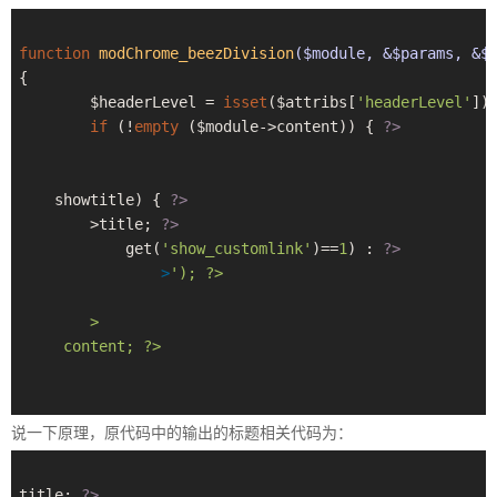
function
modChrome_beezDivision
($module, &$params, &$
{

	$headerLevel = 
isset
($attribs[
'headerLevel'
])
if
 (!
empty
 ($module->content)) { 
?>
    showtitle) { 
?>
>
title; 
?>
            get(
'show_customlink'
)==
1
) : 
?>
>
'); ?>
>

     content; ?>
说一下原理，原代码中的输出的标题相关代码为：
title; 
?>