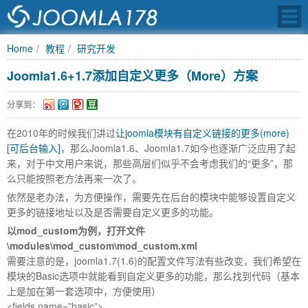
Home
教程
研究开发
Joomla1.6+1.7添加自定义更多（More）方案
JOOMLA中文之
分享到：
在2010年的时候我们讲过
让joomla模块有自定义链接的更多(more)
[可后台输入]
，那么Joomla1.6、Joomla1.7如今也逐渐广泛应用了起
来，对于中文用户来说，那些高层们似乎不会考虑我们的“更多”，那
么只能按照老方法再来一次了。
依然是老办法，为方便操作，需要先在后台的模块中能够设置自定义
更多的链接地址以及是否需要自定义更多的功能。
以mod_custom
为例，打开文件
\modules\mod_custom\mod_custom.xml
需要注意的是，joomla1.7(1.6)的配置文件写法有些改变，我们希望在
模块的Basic选项中就能看到自定义更多的功能，那么找到代码（基本
上是加在第一套选项中，方便使用）
<fields name=”basic”>…