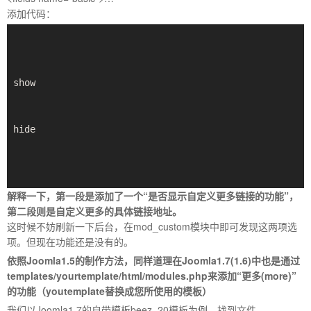
家,JOOMLA,JOOMLA模
添加代码：
解释一下，第一段是添加了一个“是否显示自定义更多链接的功能”，
板,JOOMLA教程,JOOMLA扩展
第二段则是自定义更多的具体链接地址。
这时候不妨刷新一下后台，在mod_custom模块中即可发现这两项选
项。但现在功能还是没有的。
依照Joomla1.5
的制作方法，同样道理在Joomla1.7(1.6)
中也是通过
templates/yourtemplate/html/modules.php
来添加“更多(more)
”
的功能（youtemplate
替换成您所使用的模板）
我们以Joomla1.7的自带模板beez_20模板为例，找到文件