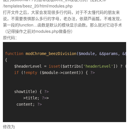
/templates/beez_20/html/modules.php
打开文件之后，大家会发现很多行代码，对于不太懂代码的朋友来
说，不需要畏惧那么多行的字母，老办法，依葫芦画瓢，不难发现，
第一段的function…函数是默认的模块显示函数。那么就对它动手术
（记得操作之前对modules.php做备份）
原代码：
function
modChrome_beezDivision
($module, &$params, &$
{

    $headerLevel = 
isset
($attribs[
'headerLevel'
]) ? (
if
 (!
empty
 ($module->content)) { 
?>
    showtitle) { 
?>
>
title; 
?>
>

     content; 
?>
修改为