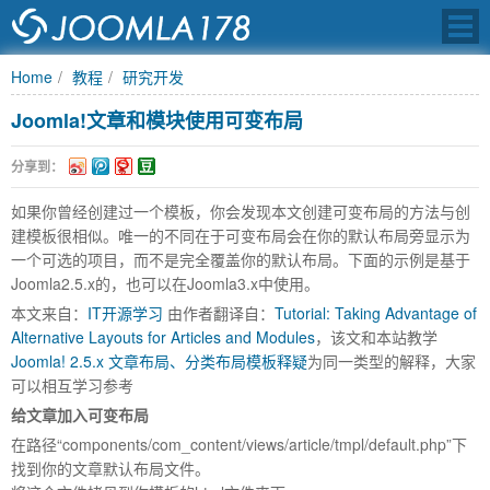
Home
教程
研究开发
Joomla!文章和模块使用可变布局
JOOMLA中文之
分享到：
如果你曾经创建过一个模板，你会发现本文创建可变布局的方法与创
建模板很相似。唯一的不同在于可变布局会在你的默认布局旁显示为
一个可选的项目，而不是完全覆盖你的默认布局。下面的示例是基于
Joomla2.5.x的，也可以在Joomla3.x中使用。
本文来自：
IT开源学习
由作者翻译自：
Tutorial: Taking Advantage of
Alternative Layouts for Articles and Modules
，该文和本站教学
Joomla! 2.5.x 文章布局、分类布局模板释疑
为同一类型的解释，大家
可以相互学习参考
给文章加入可变布局
在路径“components/com_content/views/article/tmpl/default.php”下
找到你的文章默认布局文件。